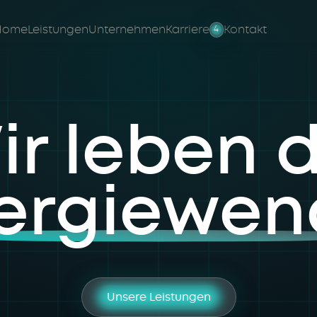
Home
Leistungen
Unternehmen
Karriere
Kontakt
4
ir leben d
ergiewen
Unsere Leistungen